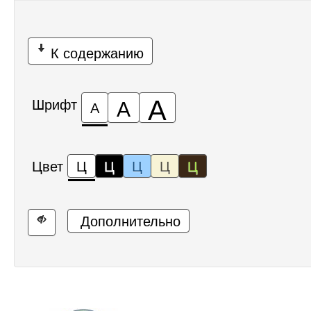
К содержанию
А
А
Шрифт
А
Цвет
Ц
Ц
Ц
Ц
Ц
Дополнительно