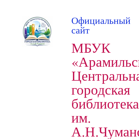
Официальный
сайт
МБУК
«Арамильс
Центральн
городская
библиотека
им.
А.Н.Чуман