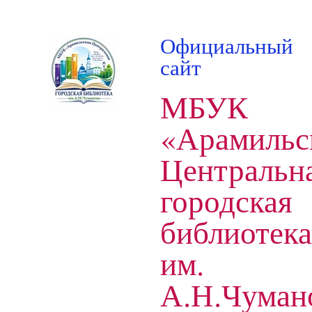
Официальный
сайт
МБУК
«Арамильс
Центральн
городская
библиотека
им.
А.Н.Чуман