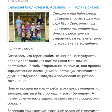
17 июля 2026
Сельская библиотека п. Арамиль
→
Поляна сказок
Сегодня наша библиотека
побывала в гостях в детском
саду №5 «Светлячок», где
произошло настоящее чудо!
Вместе с ребятами мы
отправились в увлекательное
путешествие на волшебную
полянку сказок.
Оказалось, что герои любимых книг решили устроить
побег и спрятались от нас! Но наши малыши не
растерялись. Чтобы отправиться на поиски, они прошли
торжественное посвящение в настоящих сказочников:
дружно отгадывали загадки и произнесли секретное
заклинание.
Поиски прошли на ура — ребята оказались невероятно
внимательными и быстро нашли всех «беглецов». А
потом с легкостью угадали, из каких именно сказок они
сбежали.
Завершив приключение сказочной зарядкой и прочитав