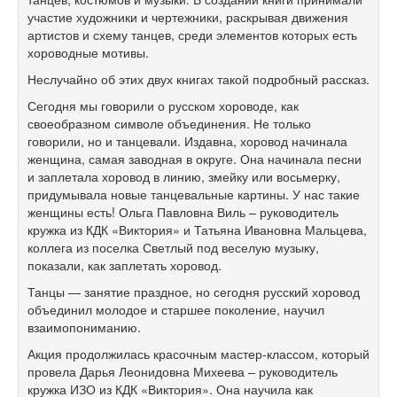
участие художники и чертежники, раскрывая движения
артистов и схему танцев, среди элементов которых есть
хороводные мотивы.
Неслучайно об этих двух книгах такой подробный рассказ.
Сегодня мы говорили о русском хороводе, как
своеобразном символе объединения. Не только
говорили, но и танцевали. Издавна, хоровод начинала
женщина, самая заводная в округе. Она начинала песни
и заплетала хоровод в линию, змейку или восьмерку,
придумывала новые танцевальные картины. У нас такие
женщины есть! Ольга Павловна Виль – руководитель
кружка из КДК «Виктория» и Татьяна Ивановна Мальцева,
коллега из поселка Светлый под веселую музыку,
показали, как заплетать хоровод.
Танцы — занятие праздное, но сегодня русский хоровод
объединил молодое и старшее поколение, научил
взаимопониманию.
Акция продолжилась красочным мастер-классом, который
провела Дарья Леонидовна Михеева – руководитель
кружка ИЗО из КДК «Виктория». Она научила как