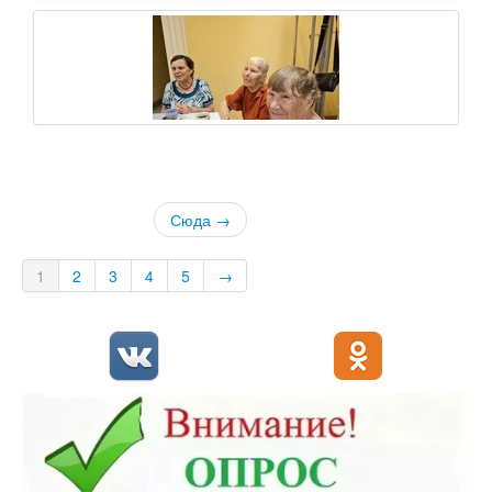
Сюда →
1
2
3
4
5
→