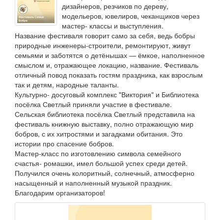
дизайнеров, резчиков по дереву,
модельеров, ювелиров, чеканщиков через
мастер- классы и выступления.
Название фестиваля говорит само за себя, ведь бобры
природные инженеры-строители, ремонтируют, живут
семьями и заботятся о детёнышах — ёмкое, наполненное
смыслом и, отражающее локацию, название. Фестиваль
отличный повод показать гостям праздника, как взрослым
так и детям, народные таланты.
Культурно- досуговый комплекс "Виктория" и Библиотека
посёлка Светлый приняли участие в фестивале.
Сельская библиотека посёлка Светлый представила на
фестиваль книжную выставку, полно отражающую мир
бобров, с их хитростями и загадками обитания. Это
истории про спасение бобров.
Мастер-класс по изготовлению символа семейного
счастья- ромашки, имел большой успех среди детей.
Получился очень колоритный, солнечный, атмосферно
насыщенный и наполненный музыкой праздник.
Благодарим организаторов!