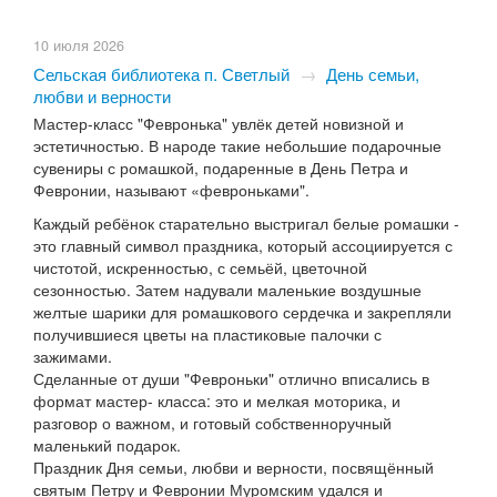
10 июля 2026
Сельская библиотека п. Светлый
→
День семьи,
любви и верности
Мастер-класс "Февронька" увлёк детей новизной и
эстетичностью. В народе такие небольшие подарочные
сувениры с ромашкой, подаренные в День Петра и
Февронии, называют «февроньками".
Каждый ребёнок старательно выстригал белые ромашки -
это главный символ праздника, который ассоциируется с
чистотой, искренностью, с семьёй, цветочной
сезонностью. Затем надували маленькие воздушные
желтые шарики для ромашкового сердечка и закрепляли
получившиеся цветы на пластиковые палочки с
зажимами.
Сделанные от души "Февроньки" отлично вписались в
формат мастер- класса: это и мелкая моторика, и
разговор о важном, и готовый собственноручный
маленький подарок.
Праздник Дня семьи, любви и верности, посвящённый
святым Петру и Февронии Муромским удался и