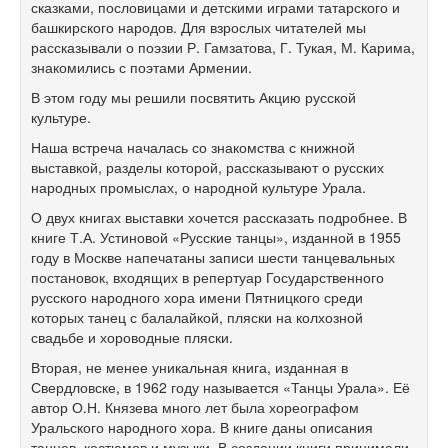
сказками, пословицами и детскими играми татарского и
башкирского народов. Для взрослых читателей мы
рассказывали о поэзии Р. Гамзатова, Г. Тукая, М. Карима,
знакомились с поэтами Армении.
В этом году мы решили посвятить Акцию русской
культуре.
Наша встреча началась со знакомства с книжной
выставкой, разделы которой, рассказывают о русских
народных промыслах, о народной культуре Урала.
О двух книгах выставки хочется рассказать подробнее. В
книге Т.А. Устиновой «Русские танцы», изданной в 1955
году в Москве напечатаны записи шести танцевальных
постановок, входящих в репертуар Государственного
русского народного хора имени Пятницкого среди
которых танец с балалайкой, пляски на колхозной
свадьбе и хороводные пляски.
Вторая, не менее уникальная книга, изданная в
Свердловске, в 1962 году называется «Танцы Урала». Её
автор О.Н. Князева много лет была хореографом
Уральского народного хора. В книге даны описания
танцев, костюмов и музыки. В создании книги принимали