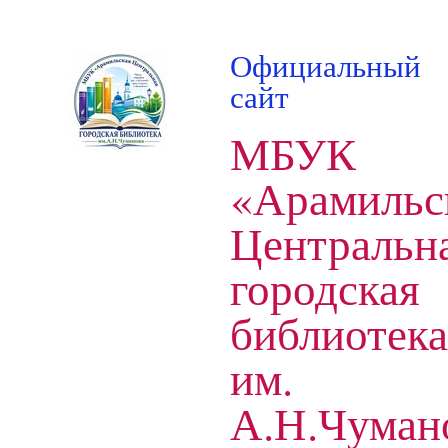
Официальный
сайт
МБУК
«Арамильс
Центральн
городская
библиотека
им.
А.Н.Чуман