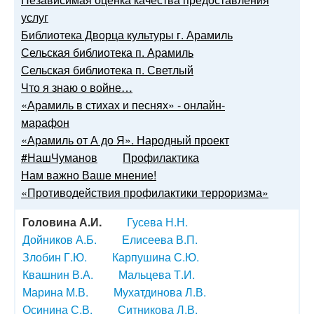
услуг
Библиотека Дворца культуры г. Арамиль
Сельская библиотека п. Арамиль
Сельская библиотека п. Светлый
Что я знаю о войне…
«Арамиль в стихах и песнях» - онлайн-
марафон
«Арамиль от А до Я». Народный проект
#НашЧуманов
Профилактика
Нам важно Ваше мнение!
«Противодействия профилактики терроризма»
Головина А.И.
Гусева Н.Н.
Дойников А.Б.
Елисеева В.П.
Злобин Г.Ю.
Карпушина С.Ю.
Квашнин В.А.
Мальцева Т.И.
Марина М.В.
Мухатдинова Л.В.
Осинина С.В.
Ситникова Л.В.