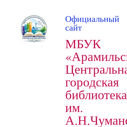
Официальный
сайт
МБУК
«Арамильс
Центральн
городская
библиотека
им.
А.Н.Чуман