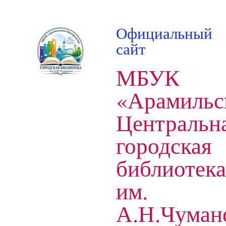
Официальный
сайт
МБУК
«Арамильс
Центральн
городская
библиотека
им.
А.Н.Чуман