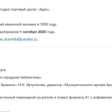
егодня торговый центр «Заря».
й каменный заложен в 1830 году.
 материалов
1 октября 2020
года.
рес
arambibl@yandex.ru
.
руга
я городская библиотека»
а Арамиль» Н.Н. Иртуганова, директор «Муниципального архива Ар
астенный перекидной на ригеле и плакат формата А1 с алфавитом