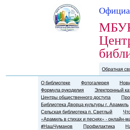
Официа
МБУК
Цент
библ
Обратная св
О библиотеке
Фотогалерея
Нови
Формула рукоделия
Электронный ка
Центры общественного доступа
Про
Библиотека Дворца культуры г. Арамиль
Сельская библиотека п. Светлый
Чт
«Арамиль в стихах и песнях» - онлайн-
#НашЧуманов
Профилактика
Н