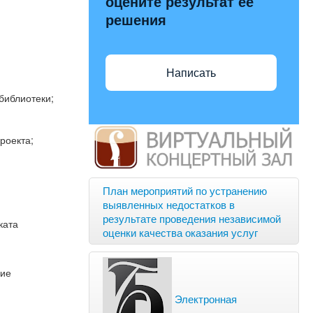
оцените результат её
решения
Написать
библиотеки;
роекта;
План мероприятий по устранению
выявленных недостатков в
результате проведения независимой
ката
оценки качества оказания услуг
ние
Электронная