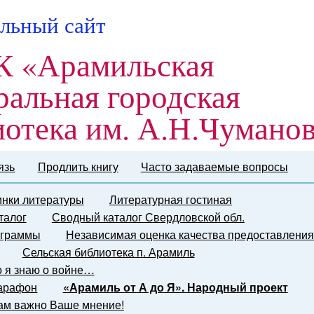
льный сайт
 «Арамильская
ральная городская
иотека им. А.Н.Чумано
язь
Продлить книгу
Часто задаваемые вопросы
нки литературы
Литературная гостиная
талог
Сводный каталог Свердловской обл.
граммы
Независимая оценка качества предоставления
Сельская библиотека п. Арамиль
о я знаю о войне…
марафон
«Арамиль от А до Я». Народный проект
ам важно Ваше мнение!