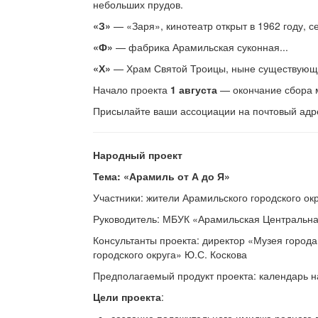
небольших прудов.
«З»
— «Заря», кинотеатр открыт в 1962 году, с
«Ф»
— фабрика Арамильская суконная...
«Х»
— Храм Святой Троицы, ныне существующи
Начало проекта
1 августа
— окончание сбора
Присылайте ваши ассоциации на почтовый ад
Народный проект
Тема: «Арамиль от А до Я»
Участники: жители Арамильского городского ок
Руководитель: МБУК «Арамильская Центральна
Консультанты проекта: директор «Музея город
городского округа» Ю.С. Коскова
Предполагаемый продукт проекта: календарь н
Цели проекта
: