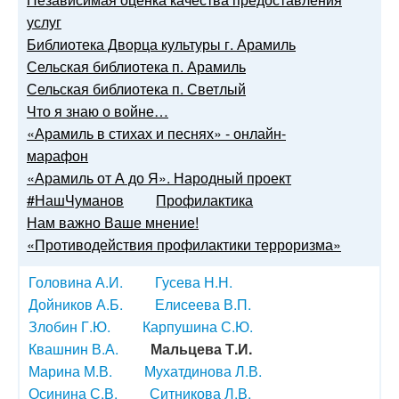
услуг
Библиотека Дворца культуры г. Арамиль
Сельская библиотека п. Арамиль
Сельская библиотека п. Светлый
Что я знаю о войне…
«Арамиль в стихах и песнях» - онлайн-
марафон
«Арамиль от А до Я». Народный проект
#НашЧуманов
Профилактика
Нам важно Ваше мнение!
«Противодействия профилактики терроризма»
Головина А.И.
Гусева Н.Н.
Дойников А.Б.
Елисеева В.П.
Злобин Г.Ю.
Карпушина С.Ю.
Квашнин В.А.
Мальцева Т.И.
Марина М.В.
Мухатдинова Л.В.
Осинина С.В.
Ситникова Л.В.