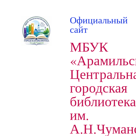
Официальный
сайт
МБУК
«Арамильс
Центральн
городская
библиотека
им.
А.Н.Чуман