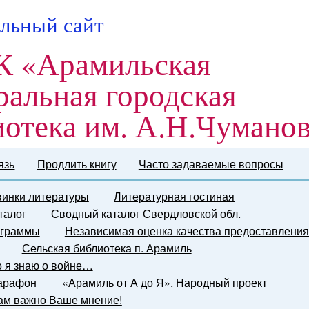
льный сайт
 «Арамильская
ральная городская
иотека им. А.Н.Чумано
язь
Продлить книгу
Часто задаваемые вопросы
инки литературы
Литературная гостиная
талог
Сводный каталог Свердловской обл.
граммы
Независимая оценка качества предоставления
Сельская библиотека п. Арамиль
о я знаю о войне…
марафон
«Арамиль от А до Я». Народный проект
ам важно Ваше мнение!