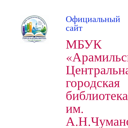
Официальный
сайт
МБУК
«Арамильс
Центральн
городская
библиотека
им.
А.Н.Чуман