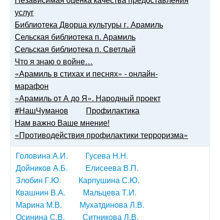
услуг
Библиотека Дворца культуры г. Арамиль
Сельская библиотека п. Арамиль
Сельская библиотека п. Светлый
Что я знаю о войне…
«Арамиль в стихах и песнях» - онлайн-
марафон
«Арамиль от А до Я». Народный проект
#НашЧуманов
Профилактика
Нам важно Ваше мнение!
«Противодействия профилактики терроризма»
Головина А.И.
Гусева Н.Н.
Дойников А.Б.
Елисеева В.П.
Злобин Г.Ю.
Карпушина С.Ю.
Квашнин В.А.
Мальцева Т.И.
Марина М.В.
Мухатдинова Л.В.
Осинина С.В.
Ситникова Л.В.