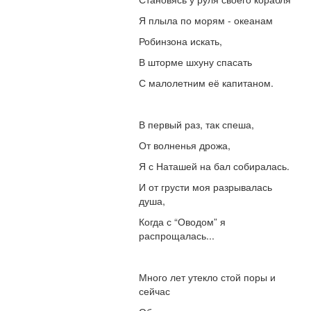
Я плыла по морям - океанам
Робинзона искать,
В шторме шхуну спасать
С малолетним её капитаном.
В первый раз, так спеша,
От волненья дрожа,
Я с Наташей на бал собиралась.
И от грусти моя разрывалась
душа,
Когда с “Оводом” я
распрощалась...
Много лет утекло стой поры и
сейчас