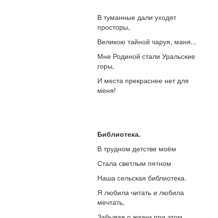
В туманные дали уходят
просторы,
Великою тайной чаруя, маня...
Мне Родиной стали Уральские
горы,
И места прекраснее нет для
меня!
Библиотека.
В трудном детстве моём
Стала светлым пятном
Наша сельская библиотека.
Я любила читать и любила
мечтать,
Забывая о жизни при этом.