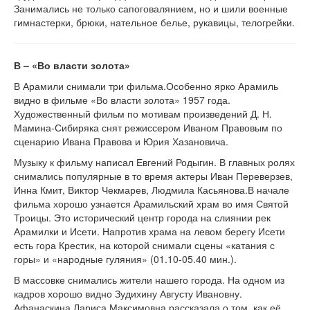
Занимались не только сапоговалянием, но и шили военные
гимнастерки, брюки, нательное белье, рукавицы, телогрейки.
В – «Во власти золота»
В Арамили снимали три фильма.Особенно ярко Арамиль
видно в фильме «Во власти золота» 1957 года.
Художественный фильм по мотивам произведений Д. Н.
Мамина-Сибиряка снят режиссером Иваном Правовым по
сценарию Ивана Правова и Юрия Хазановича.
Музыку к фильму написал Евгений Родыгин. В главных ролях
снимались популярные в то время актеры Иван Переверзев,
Инна Кмит, Виктор Чекмарев, Людмила Касьянова.В начале
фильма хорошо узнается Арамильский храм во имя Святой
Троицы. Это исторический центр города на слиянии рек
Арамилки и Исети. Напротив храма на левом берегу Исети
есть гора Крестик, на которой снимали сцены «катания с
горы» и «народные гуляния» (01.10-05.40 мин.).
В массовке снимались жители нашего города. На одном из
кадров хорошо видно Зудихину Августу Ивановну.
Афанаскина Лариса Максимовна рассказала о том, как её