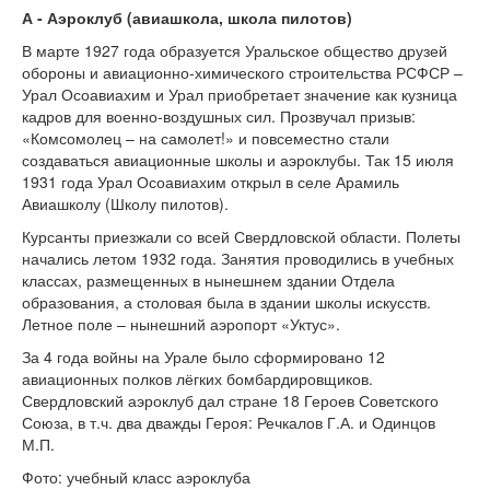
А - Аэроклуб (авиашкола, школа пилотов)
В марте 1927 года образуется Уральское общество друзей
обороны и авиационно-химического строительства РСФСР –
Урал Осоавиахим и Урал приобретает значение как кузница
кадров для военно-воздушных сил. Прозвучал призыв:
«Комсомолец – на самолет!» и повсеместно стали
создаваться авиационные школы и аэроклубы. Так 15 июля
1931 года Урал Осоавиахим открыл в селе Арамиль
Авиашколу (Школу пилотов).
Курсанты приезжали со всей Свердловской области. Полеты
начались летом 1932 года. Занятия проводились в учебных
классах, размещенных в нынешнем здании Отдела
образования, а столовая была в здании школы искусств.
Летное поле – нынешний аэропорт «Уктус».
За 4 года войны на Урале было сформировано 12
авиационных полков лёгких бомбардировщиков.
Свердловский аэроклуб дал стране 18 Героев Советского
Союза, в т.ч. два дважды Героя: Речкалов Г.А. и Одинцов
М.П.
Фото: учебный класс аэроклуба