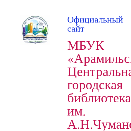
Официальный
сайт
МБУК
«Арамильс
Центральн
городская
библиотека
им.
А.Н.Чуман