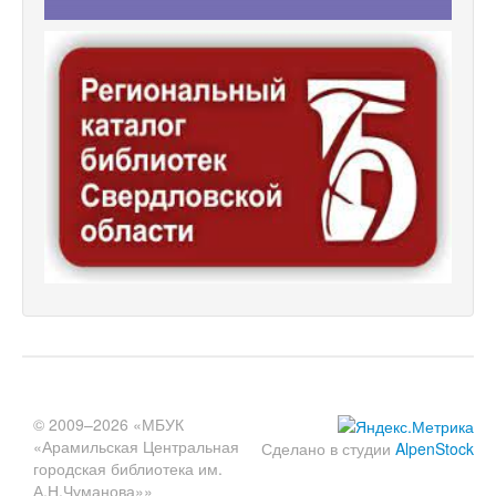
© 2009–2026 «МБУК
«Арамильская Центральная
Сделано в студии
AlpenStock
городская библиотека им.
А.Н.Чуманова»»