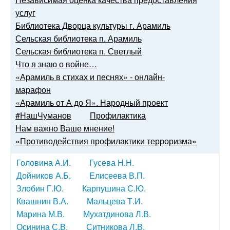
услуг
Библиотека Дворца культуры г. Арамиль
Сельская библиотека п. Арамиль
Сельская библиотека п. Светлый
Что я знаю о войне…
«Арамиль в стихах и песнях» - онлайн-
марафон
«Арамиль от А до Я». Народный проект
#НашЧуманов
Профилактика
Нам важно Ваше мнение!
«Противодействия профилактики терроризма»
Головина А.И.
Гусева Н.Н.
Дойников А.Б.
Елисеева В.П.
Злобин Г.Ю.
Карпушина С.Ю.
Квашнин В.А.
Мальцева Т.И.
Марина М.В.
Мухатдинова Л.В.
Осинина С.В.
Ситникова Л.В.