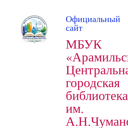
Официальный
сайт
МБУК
«Арамильс
Центральн
городская
библиотека
им.
А.Н.Чуман