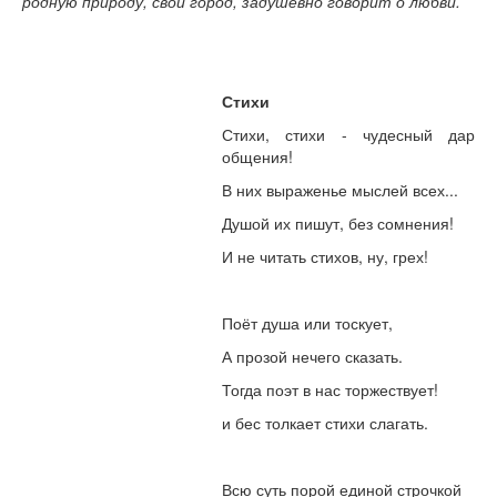
родную природу, свой город, задушевно говорит о любви.
Стихи
Стихи, стихи - чудесный дар
общения!
В них выраженье мыслей всех...
Душой их пишут, без сомнения!
И не читать стихов, ну, грех!
Поёт душа или тоскует,
А прозой нечего сказать.
Тогда поэт в нас торжествует!
и бес толкает стихи слагать.
Всю суть порой единой строчкой