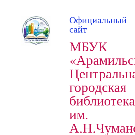
Официальный
сайт
МБУК
«Арамильс
Центральн
городская
библиотека
им.
А.Н.Чуман