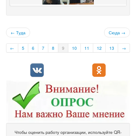
← Туда
Сюда →
←
5
6
7
8
9
10
11
12
13
→
Чтобы оценить работу организации, используйте QR-