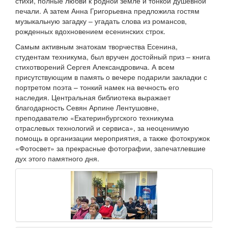
стихи, полные любви к родной земле и тонкой душевной
печали. А затем Анна Григорьевна предложила гостям
музыкальную загадку – угадать слова из романсов,
рожденных вдохновением есенинских строк.
Самым активным знатокам творчества Есенина,
студентам техникума, был вручен достойный приз – книга
стихотворений Сергея Александровича. А всем
присутствующим в память о вечере подарили закладки с
портретом поэта – тонкий намек на вечность его
наследия. Центральная библиотека выражает
благодарность Севян Арпине Лентушовне,
преподавателю «Екатеринбургского техникума
отраслевых технологий и сервиса», за неоценимую
помощь в организации мероприятия, а также фотокружок
«Фотосвет» за прекрасные фотографии, запечатлевшие
дух этого памятного дня.