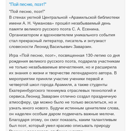
"Пой песню, поэт!"
"Пой песню, поэт!"
В стенах уютной Центральной «Арамильской библиотеки
имени А. Н. Чуманова» прошёл незабываемый день
памяти великого русского поэта С. А. Есенина.
Организатором и вдохновителем уникального события
стал прекрасный литератор, писатель и энтузиаст
словесности Леонид Васильевич Заварзин.
Игра «Пой песню, поэт», посвященная 130-летию со дня
рождения великого русского поэта, подарила участникам
не только незабываемые впечатления, но и расширила
их знания о жизни и творчестве легендарного автора. В
мероприятии приняли участие ученики первой и
четвертой школ города Арамиля, а также студенты
Екатеринбургского техникума отраслевых технологий и
сервиса.Леонид Заварзин отлично создал праздничную
атмосферу, где можно было не только веселиться, но и
узнать много нового. Будучи истинным ценителем слова,
он наделен особым даром подмечать важные мелочи.
Благодаря этому, он смог показать, каким талантливым
был поэт, который умел красиво описывать природу
России и передавать глубокие чувства