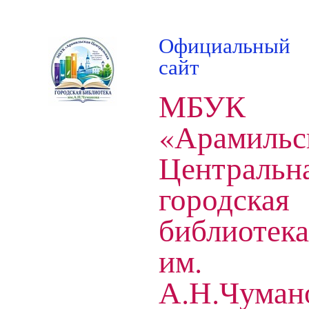
Официальный
сайт
МБУК
«Арамильс
Центральн
городская
библиотека
им.
А.Н.Чуман