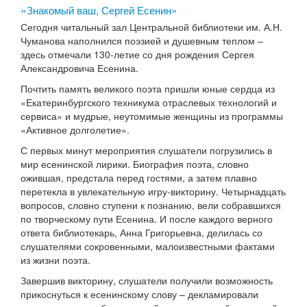
«Знакомый ваш, Сергей Есенин»
Сегодня читальный зал Центральной библиотеки им. А.Н.
Чуманова наполнился поэзией и душевным теплом –
здесь отмечали 130-летие со дня рождения Сергея
Александровича Есенина.
Почтить память великого поэта пришли юные сердца из
«Екатеринбургского техникума отраслевых технологий и
сервиса» и мудрые, неутомимые женщины из программы
«Активное долголетие».
С первых минут мероприятия слушатели погрузились в
мир есенинской лирики. Биография поэта, словно
ожившая, предстала перед гостями, а затем плавно
перетекла в увлекательную игру-викторину. Четырнадцать
вопросов, словно ступени к познанию, вели собравшихся
по творческому пути Есенина. И после каждого верного
ответа библиотекарь, Анна Григорьевна, делилась со
слушателями сокровенными, малоизвестными фактами
из жизни поэта.
Завершив викторину, слушатели получили возможность
прикоснуться к есенинскому слову – декламировали