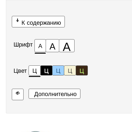
К содержанию
А
А
Шрифт
А
Цвет
Ц
Ц
Ц
Ц
Ц
Дополнительно