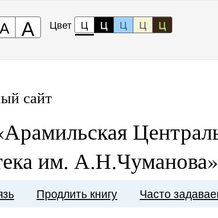
А
А
Цвет
Ц
Ц
Ц
Ц
Ц
ый сайт
Арамильская Централь
ека им. А.Н.Чуманова
язь
Продлить книгу
Часто задава