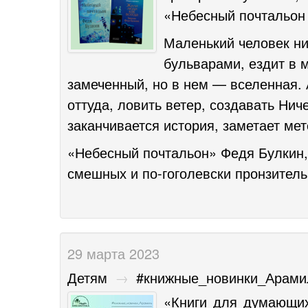
«Небесный почтальон 
Маленький человек ник
бульварами, ездит в 
замеченный, но в нем — вселенная. 
оттуда, ловить ветер, создавать Нич
заканчивается история, заметает ме
«Небесный почтальон» Федя Булкин,
смешных и по-гоголевски пронзител
29 марта 2023
Детям
→
#книжные_новинки_Арами
«Книги для думающих