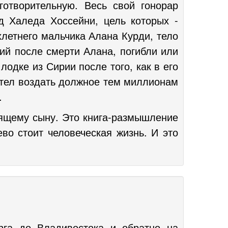
готворительную. Весь свой гонорар
 Халеда Хоссейни, цель которых -
хлетнего мальчика Алана Курди, тело
ший после смерти Алана, погибли или
одке из Сирии после того, как в его
отел воздать должное тем миллионам
.
пящему сыну. Это книга-размышление
во стоит человеческая жизнь. И это
рга до Владивостока и обратно на