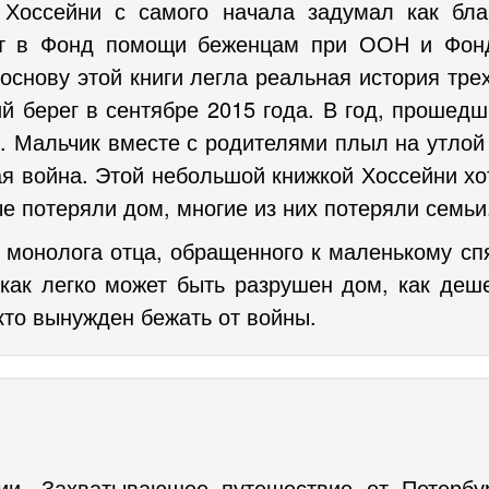
у Хоссейни с самого начала задумал как бла
ет в Фонд помощи беженцам при ООН и Фонд
снову этой книги легла реальная история тре
й берег в сентябре 2015 года. В год, прошед
. Мальчик вместе с родителями плыл на утлой л
я война. Этой небольшой книжкой Хоссейни х
ые потеряли дом, многие из них потеряли семьи
е монолога отца, обращенного к маленькому с
 как легко может быть разрушен дом, как деше
кто вынужден бежать от войны.
сии. Захватывающее путешествие от Петербу