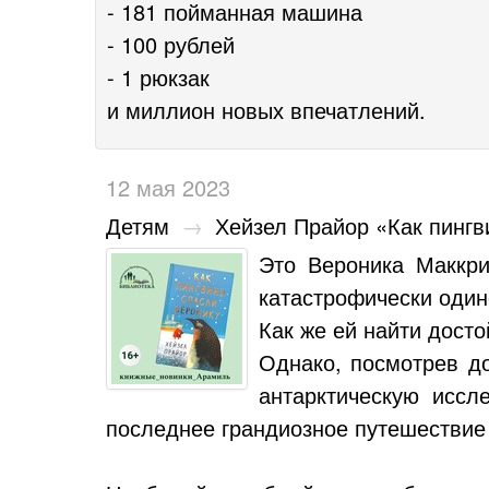
- 181 пойманная машина
- 100 рублей
- 1 рюкзак
и миллион новых впечатлений.
12 мая 2023
Детям
→
Хейзел Прайор «Как пингв
Это Вероника Маккри
катастрофически один
Как же ей найти дост
Однако, посмотрев до
антарктическую иссл
последнее грандиозное путешествие 