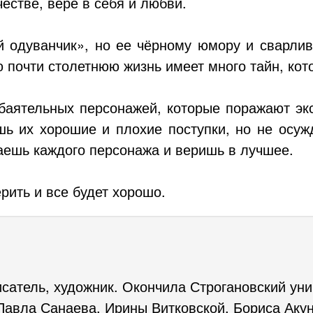
стве, вере в себя и любви.
й одуванчик», но ее чёрному юмору и сварлив
 почти столетнюю жизнь имеет много тайн, кот
баятельных персонажей, которые поражают эк
ь их хорошие и плохие поступки, но не осуж
аешь каждого персонажа и веришь в лучшее.
ерить и все будет хорошо.
сатель, художник. Окончила Строгановский ун
Павла Санаева, Ирины Витковской, Бориса Акун