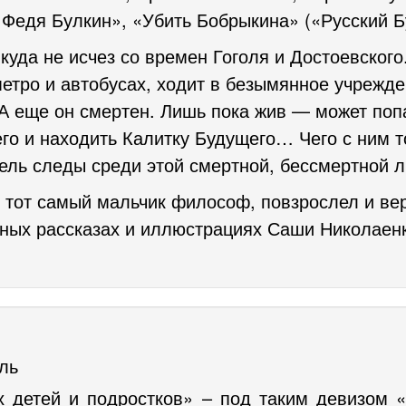
Федя Булкин», «Убить Бобрыкина» («Русский Б
уда не исчез со времен Гоголя и Достоевского.
метро и автобусах, ходит в безымянное учрежде
А еще он смертен. Лишь пока жив — может попа
его и находить Калитку Будущего… Чего с ним т
тель следы среди этой смертной, бессмертной 
 тот самый мальчик философ, повзрослел и вер
ьных рассказах и иллюстрациях Саши Николаен
ль
 детей и подростков» – под таким девизом 