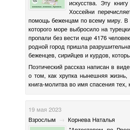
искусства. Эту книг
Хоссейни перечисля
помощь беженцам по всему миру. В о
которого море выбросило на турецки
пропали без вести еще 4176 человек
родной город пришла разрушительна
беженцев, сирийцев и курдов, котор
Поэтический рассказ написан в вид
о том, как хрупка нынешняя жизнь,
книга-молитва во имя спасения тех, 
19 мая 2023
Взрослым
→
Корнева Наталья
"Автостопом по Рос