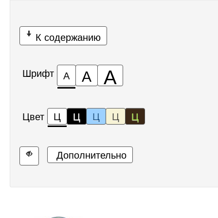
К содержанию
А
А
Шрифт
А
Цвет
Ц
Ц
Ц
Ц
Ц
Дополнительно