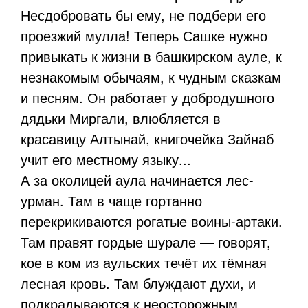
Несдобровать бы ему, не подбери его
проезжий мулла! Теперь Сашке нужно
привыкать к жизни в башкирском ауле, к
незнакомым обычаям, к чудным сказкам
и песням. Он работает у добродушного
дядьки Миргали, влюбляется в
красавицу Алтынай, книгочейка Зайнаб
учит его местному языку...
А за околицей аула начинается лес-
урман. Там в чаще гортанно
перекрикиваются рогатые воины-артаки.
Там правят гордые шурале — говорят,
кое в ком из аульских течёт их тёмная
лесная кровь. Там блуждают духи, и
подкрадываются к неосторожным