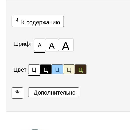
К содержанию
А
А
Шрифт
А
Цвет
Ц
Ц
Ц
Ц
Ц
Дополнительно