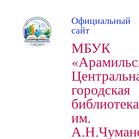
Официальный
сайт
МБУК
«Арамильс
Центральн
городская
библиотека
им.
А.Н.Чуман