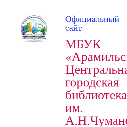
Официальный
сайт
МБУК
«Арамильс
Центральн
городская
библиотека
им.
А.Н.Чуман