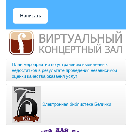
Написать
План мероприятий по устранению выявленных
недостатков в результате проведения независимой
оценки качества оказания услуг
Электронная библиотека Белинки