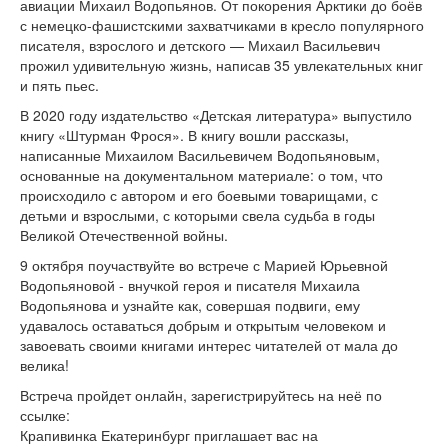
авиации Михаил Водопьянов. От покорения Арктики до боёв
с немецко-фашистскими захватчиками в кресло популярного
писателя, взрослого и детского — Михаил Васильевич
прожил удивительную жизнь, написав 35 увлекательных книг
и пять пьес.
В 2020 году издательство «Детская литература» выпустило
книгу «Штурман Фрося». В книгу вошли рассказы,
написанные Михаилом Васильевичем Водопьяновым,
основанные на документальном материале: о том, что
происходило с автором и его боевыми товарищами, с
детьми и взрослыми, с которыми свела судьба в годы
Великой Отечественной войны.
9 октября поучаствуйте во встрече с Марией Юрьевной
Водопьяновой - внучкой героя и писателя Михаила
Водопьянова и узнайте как, совершая подвиги, ему
удавалось оставаться добрым и открытым человеком и
завоевать своими книгами интерес читателей от мала до
велика!
Встреча пройдет онлайн, зарегистрируйтесь на неё по
ссылке:
Крапивинка Екатеринбург приглашает вас на