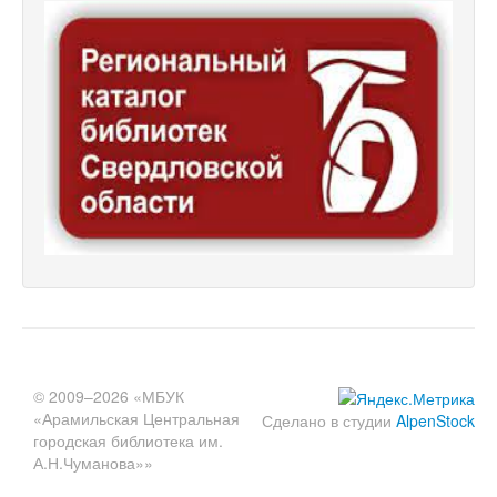
© 2009–2026 «МБУК
«Арамильская Центральная
Сделано в студии
AlpenStock
городская библиотека им.
А.Н.Чуманова»»