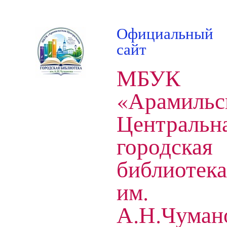
Официальный
сайт
МБУК
«Арамильс
Центральн
городская
библиотека
им.
А.Н.Чуман