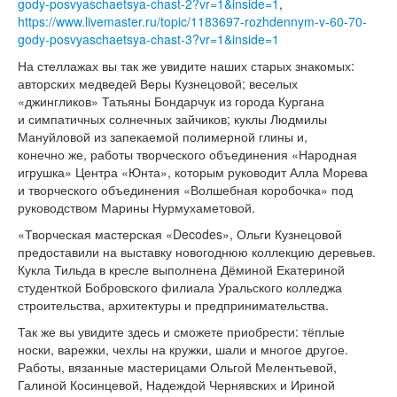
gody-posvyaschaetsya-chast-2?vr=1&inside=1
,
https://www.livemaster.ru/topic/1183697-rozhdennym-v-60-70-
gody-posvyaschaetsya-chast-3?vr=1&inside=1
На стеллажах вы так же увидите наших старых знакомых:
авторских медведей Веры Кузнецовой; веселых
«джингликов» Татьяны Бондарчук из города Кургана
и симпатичных солнечных зайчиков; куклы Людмилы
Мануйловой из запекаемой полимерной глины и,
конечно же, работы творческого объединения «Народная
игрушка» Центра «Юнта», которым руководит Алла Морева
и творческого объединения «Волшебная коробочка» под
руководством Марины Нурмухаметовой.
«Творческая мастерская «Decodes», Ольги Кузнецовой
предоставили на выставку новогоднюю коллекцию деревьев.
Кукла Тильда в кресле выполнена Дёминой Екатериной
студенткой Бобровского филиала Уральского колледжа
строительства, архитектуры и предпринимательства.
Так же вы увидите здесь и сможете приобрести: тёплые
носки, варежки, чехлы на кружки, шали и многое другое.
Работы, вязанные мастерицами Ольгой Мелентьевой,
Галиной Косинцевой, Надеждой Чернявских и Ириной