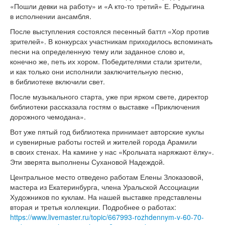
«Пошли девки на работу» и «А кто-то третий» Е. Родыгина
в исполнении ансамбля.
После выступления состоялся песенный баттл «Хор против
зрителей». В конкурсах участникам приходилось вспоминать
песни на определенную тему или заданное слово и,
конечно же, петь их хором. Победителями стали зрители,
и как только они исполнили заключительную песню,
в библиотеке включили свет.
После музыкального старта, уже при ярком свете, директор
библиотеки рассказала гостям о выставке «Приключения
дорожного чемодана».
Вот уже пятый год библиотека принимает авторские куклы
и сувенирные работы гостей и жителей города Арамили
в своих стенах. На камине у нас «Крольчата наряжают ёлку».
Эти зверята выполнены Сухановой Надеждой.
Центральное место отведено работам Елены Злоказовой,
мастера из Екатеринбурга, члена Уральской Ассоциации
Художников по куклам. На нашей выставке представлены
вторая и третья коллекции. Подробнее о работах:
https://www.livemaster.ru/topic/667993-rozhdennym-v-60-70-