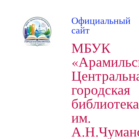
Официальный
сайт
МБУК
«Арамильс
Центральн
городская
библиотека
им.
А.Н.Чуман