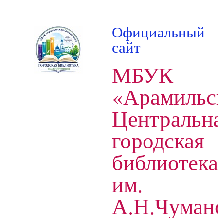
Официальный
сайт
МБУК
«Арамильс
Центральн
городская
библиотека
им.
А.Н.Чуман