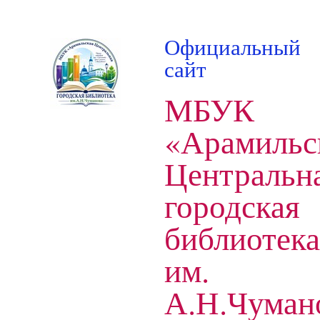
Официальный
сайт
МБУК
«Арамильс
Центральн
городская
библиотека
им.
А.Н.Чуман