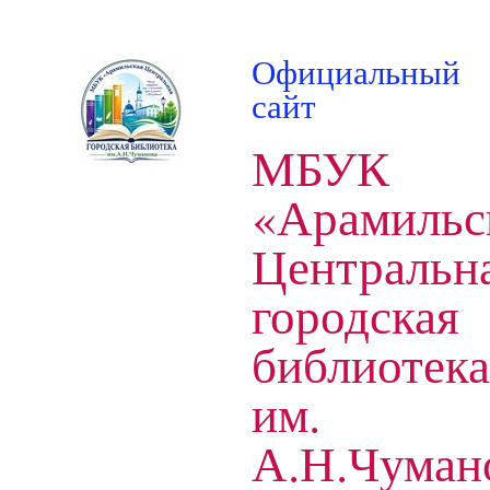
Официальный
сайт
МБУК
«Арамильс
Центральн
городская
библиотека
им.
А.Н.Чуман