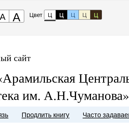
А
А
Цвет
Ц
Ц
Ц
Ц
Ц
ый сайт
Арамильская Централь
ека им. А.Н.Чуманова
язь
Продлить книгу
Часто задава