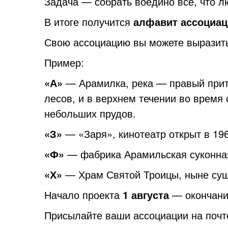
Задача — собрать воедино все, что л
В итоге получится
алфавит ассоциац
Свою ассоциацию вы можете выразить
Пример:
«А»
— Арамилка, река — правый прито
лесов, и в верхнем течении во время
небольших прудов.
«З»
— «Заря», кинотеатр открыт в 196
«Ф»
— фабрика Арамильская суконная
«Х»
— Храм Святой Троицы, ныне сущ
Начало проекта
1 августа
— окончани
Присылайте ваши ассоциации на поч