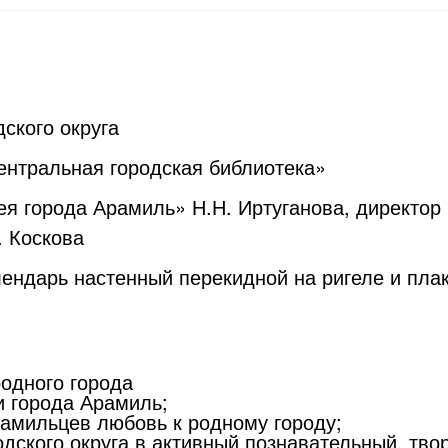
ского округа
нтральная городская библиотека»
ея города Арамиль» Н.Н. Иртуганова, директо
. Коскова
лендарь настенный перекидной на ригеле и пла
одного города
и города Арамиль;
рамильцев любовь к родному городу;
дского округа в активный познавательный, тво