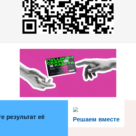
е результат её
Решаем вместе