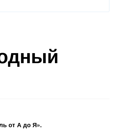
родный
ь от А до Я».