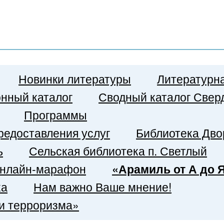
Новинки литературы
Литературна
нный каталог
Сводный каталог Сверд
Программы
редоставления услуг
Библиотека Дво
ь
Сельская библиотека п. Светлый
 онлайн-марафон
«Арамиль от А до 
ка
Нам важно Ваше мнение!
и терроризма»