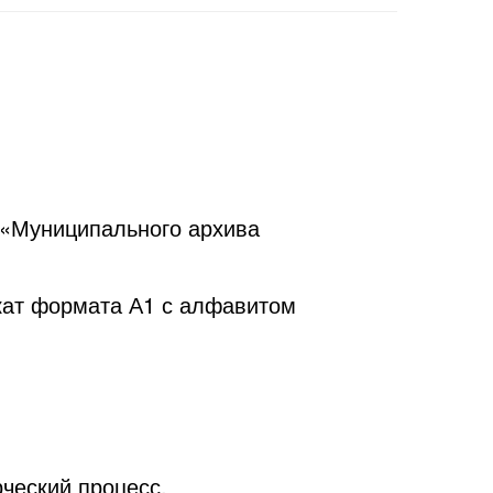
р «Муниципального архива
кат формата А1 с алфавитом
рческий процесс.