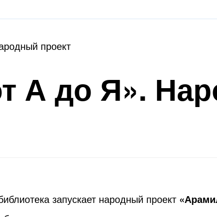
Народный проект
т А до Я». На
библиотека запускает народный проект
«Арамил