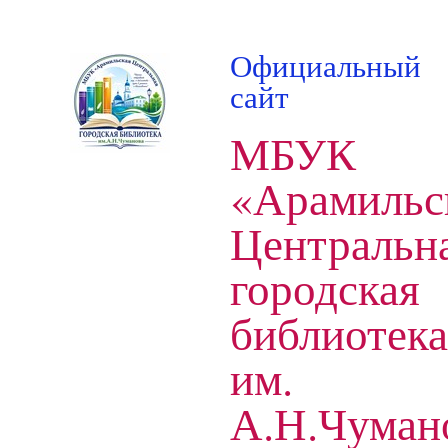
Официальный
сайт
МБУК
«Арамильс
Центральн
городская
библиотека
им.
А.Н.Чуман