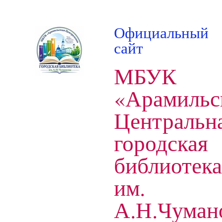
Официальный
сайт
МБУК
«Арамильс
Центральн
городская
библиотека
им.
А.Н.Чуман