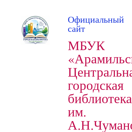
Официальный
сайт
МБУК
«Арамильс
Центральн
городская
библиотека
им.
А.Н.Чуман