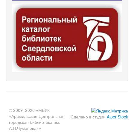
© 2009–2026 «МБУК
«Арамильская Центральная
Сделано в студии
AlpenStock
городская библиотека им.
А.Н.Чуманова»»