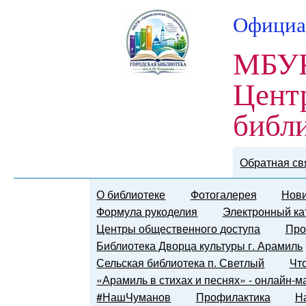
Официа
МБУК
Цент
библ
Обратная св
О библиотеке
Фотогалерея
Нови
Формула рукоделия
Электронный ка
Центры общественного доступа
Про
Библиотека Дворца культуры г. Арамиль
Сельская библиотека п. Светлый
Чт
«Арамиль в стихах и песнях» - онлайн-
#НашЧуманов
Профилактика
Н