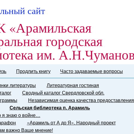
льный сайт
 «Арамильская
ральная городская
иотека им. А.Н.Чумано
язь
Продлить книгу
Часто задаваемые вопросы
нки литературы
Литературная гостиная
талог
Сводный каталог Свердловской обл.
граммы
Независимая оценка качества предоставления
Сельская библиотека п. Арамиль
о я знаю о войне…
марафон
«Арамиль от А до Я». Народный проект
ам важно Ваше мнение!