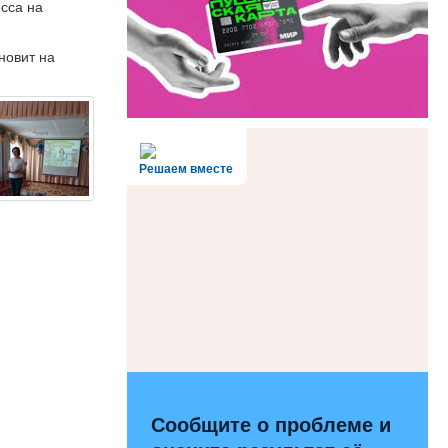
сса на
новит на
Решаем вместе
Сообщите о проблеме и