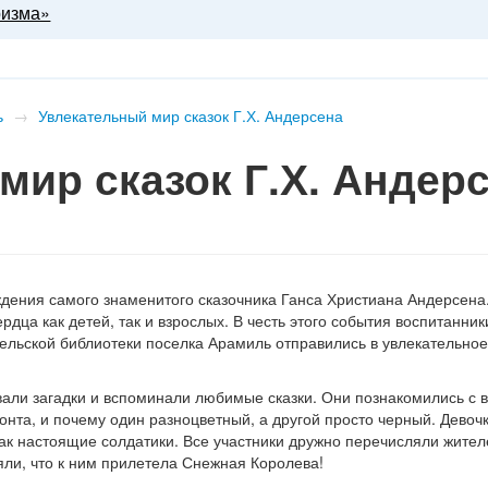
ризма»
ь
→
Увлекательный мир сказок Г.Х. Андерсена
мир сказок Г.Х. Андер
ждения самого знаменитого сказочника Ганса Христиана Андерсена.
ца как детей, так и взрослых. В честь этого события воспитанник
сельской библиотеки поселка Арамиль отправились в увлекательно
вали загадки и вспоминали любимые сказки. Они познакомились с
зонта, и почему один разноцветный, а другой просто черный. Девоч
ак настоящие солдатики. Все участники дружно перечисляли жител
няли, что к ним прилетела Снежная Королева!