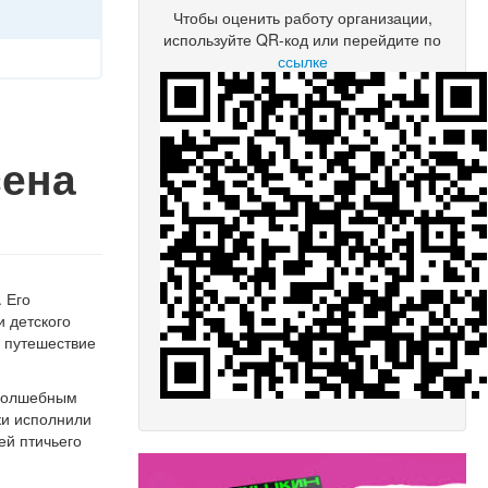
Чтобы оценить работу организации,
используйте QR-код или перейдите по
ссылке
сена
 Его
и детского
е путешествие
 волшебным
ки исполнили
ей птичьего