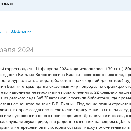
ризма»
ь
→
В.В.Бианки
раля 2024
ой корреспондент 11 февраля 2024 года исполнилось 130 лет (189
рождения Виталия Валентиновича Бианки - советского писателя, ор
гога и журналиста, автора трёх сотен произведений для детской ау
лий Бианки открыл детям сказочный мир природы, на страницах его
тных наполнена невероятными приключениями. 22 февраля наши 
я из детского сада №5 "Светлячок" посетили библиотеку, где прове
ательное занятие по теме В.В. Бианки. Под пение птиц и стрекота
чиков, которое создавало впечатление присутствия в летнем лесу,
ршили путешествие по его произведениям. Дети слушали сказки, о
дки, слушали звуки природы и радостно отвечали на вопросы. Для 
яркий и интересный опыт, который оставил массу положительных в