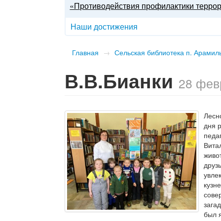
«Противодействия профилактики терро
Наши достижения
Главная
→
Сельская библиотека п. Арамил
В.В.Бианки
28 фев
Лесн
дня 
педа
Вита
живо
друзь
увлек
кузне
сове
зага
был 