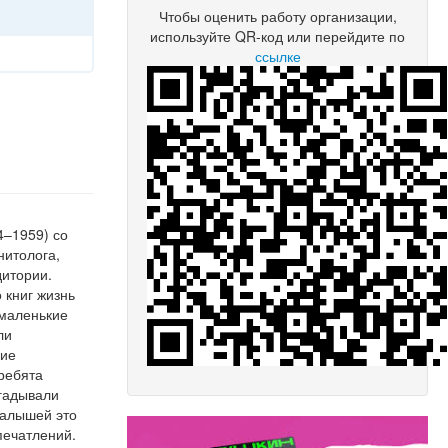
Чтобы оценить работу организации,
используйте QR-код или перейдите по
ссылке
4–1959) со
нитолога,
дитории.
 книг жизнь
маленькие
ли
ние
 ребята
тгадывали
малышей это
печатлений.