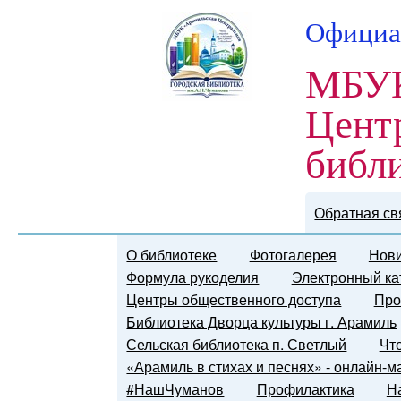
Официа
МБУК
Цент
библ
Обратная св
О библиотеке
Фотогалерея
Нови
Формула рукоделия
Электронный ка
Центры общественного доступа
Про
Библиотека Дворца культуры г. Арамиль
Сельская библиотека п. Светлый
Чт
«Арамиль в стихах и песнях» - онлайн-
#НашЧуманов
Профилактика
Н