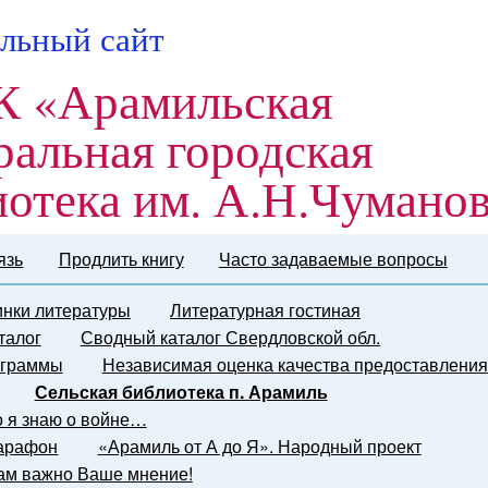
льный сайт
 «Арамильская
ральная городская
иотека им. А.Н.Чумано
язь
Продлить книгу
Часто задаваемые вопросы
нки литературы
Литературная гостиная
талог
Сводный каталог Свердловской обл.
граммы
Независимая оценка качества предоставления
Сельская библиотека п. Арамиль
о я знаю о войне…
марафон
«Арамиль от А до Я». Народный проект
ам важно Ваше мнение!