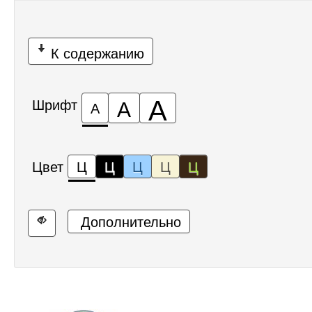
К содержанию
А
А
Шрифт
А
Цвет
Ц
Ц
Ц
Ц
Ц
Дополнительно