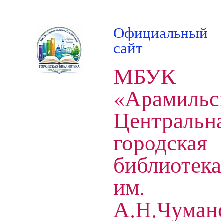
Официальный
сайт
МБУК
«Арамильс
Центральн
городская
библиотека
им.
А.Н.Чуман