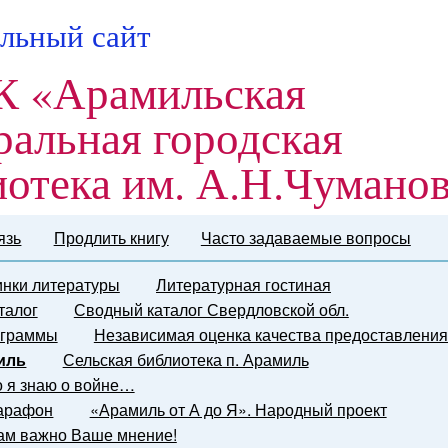
льный сайт
 «Арамильская
ральная городская
иотека им. А.Н.Чумано
язь
Продлить книгу
Часто задаваемые вопросы
нки литературы
Литературная гостиная
талог
Сводный каталог Свердловской обл.
граммы
Независимая оценка качества предоставления
иль
Сельская библиотека п. Арамиль
о я знаю о войне…
марафон
«Арамиль от А до Я». Народный проект
ам важно Ваше мнение!