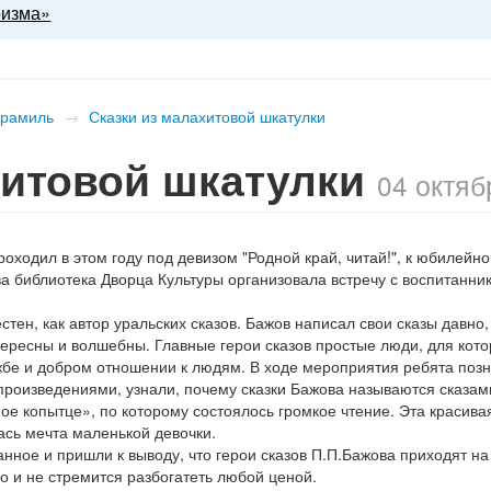
ризма»
Арамиль
→
Сказки из малахитовой шкатулки
хитовой шкатулки
04 октяб
ходил в этом году под девизом "Родной край, читай!", к юбилейно
а библиотека Дворца Культуры организовала встречу с воспитанни
естен, как автор уральских сказов. Бажов написал свои сказы давно,
тересны и волшебны. Главные герои сказов простые люди, для кото
ужбе и добром отношении к людям. В ходе мероприятия ребята поз
 произведениями, узнали, почему сказки Бажова называются сказам
е копытце», по которому состоялось громкое чтение. Эта красива
ась мечта маленькой девочки.
нное и пришли к выводу, что герои сказов П.П.Бажова приходят н
но и не стремится разбогатеть любой ценой.