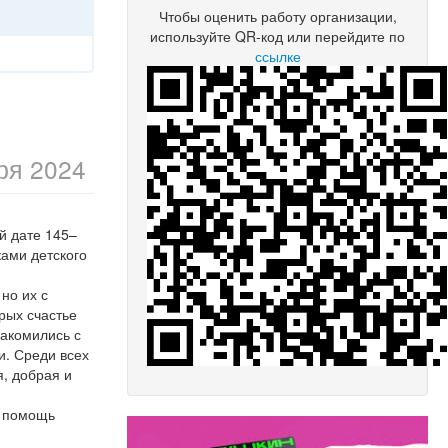
Чтобы оценить работу организации,
используйте QR-код или перейдите по
ссылке
ря 2024
й дате 145–
ками детского
 но их с
рых счастье
накомились с
и. Среди всех
я, добрая и
а помощь