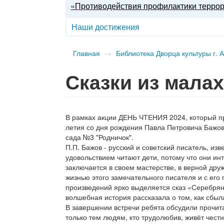
«Противодействия профилактики терро
Наши достижения
Главная
→
Библиотека Дворца культуры г. 
Сказки из мала
В рамках акции ДЕНЬ ЧТЕНИЯ 2024, который про
летия со дня рождения Павла Петровича Бажов
сада №3 "Родничок".
П.П. Бажов - русский и советский писатель, изв
удовольствием читают дети, потому что они ин
заключается в своем мастерстве, в верной др
жизнью этого замечательного писателя и с его
произведений ярко выделяется сказ «Серебряно
волшебная история рассказала о том, как сбыл
В завершении встречи ребята обсудили прочита
только тем людям, кто трудолюбив, живёт чест