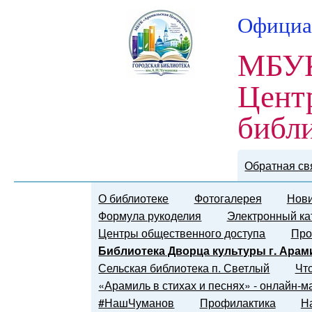
Официа
МБУК
Цент
библ
Обратная св
О библиотеке
Фотогалерея
Нови
Формула рукоделия
Электронный ка
Центры общественного доступа
Про
Библиотека Дворца культуры г. Арам
Сельская библиотека п. Светлый
Чт
«Арамиль в стихах и песнях» - онлайн-
#НашЧуманов
Профилактика
Н