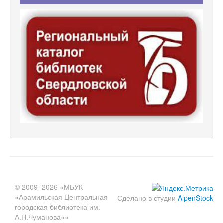
© 2009–2026 «МБУК
«Арамильская Центральная
Сделано в студии
AlpenStock
городская библиотека им.
А.Н.Чуманова»»