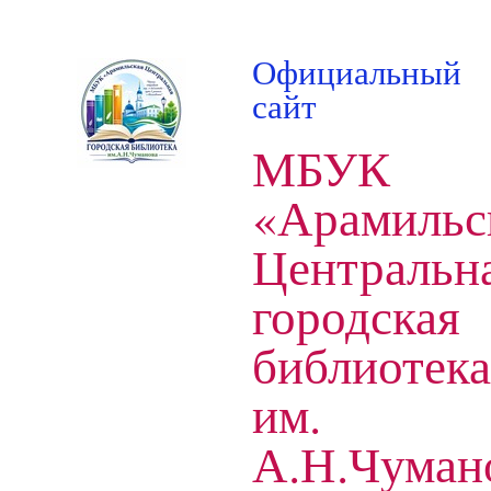
Официальный
сайт
МБУК
«Арамильс
Центральн
городская
библиотека
им.
А.Н.Чуман